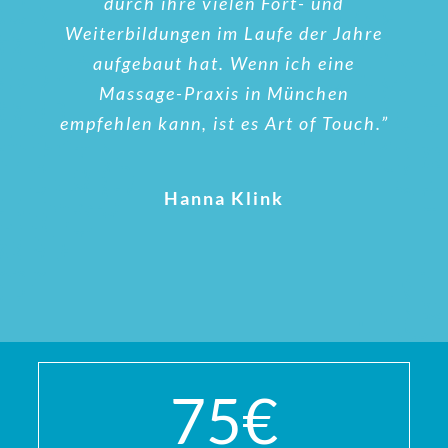
durch ihre vielen Fort- und
Weiterbildungen im Laufe der Jahre
aufgebaut hat. Wenn ich eine
Massage-Praxis in München
empfehlen kann, ist es Art of Touch.”
Hanna Klink
75
€